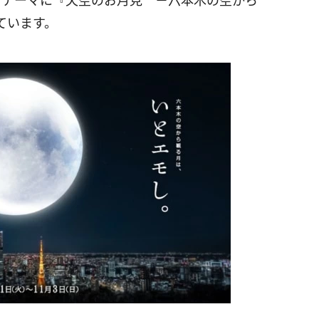
をテーマに『天空のお月見 －六本木の空から
ています。