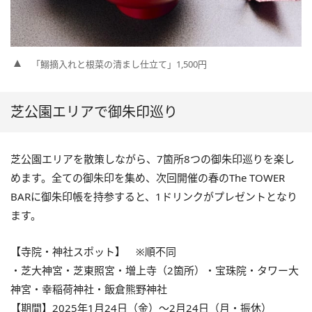
「鰯摘入れと根菜の清まし仕立て」1,500円
芝公園エリアで御朱印巡り
芝公園エリアを散策しながら、7箇所8つの御朱印巡りを楽し
めます。全ての御朱印を集め、次回開催の春のThe TOWER
BARに御朱印帳を持参すると、1ドリンクがプレゼントとなり
ます。
【寺院・神社スポット】 ※順不同
・芝大神宮・芝東照宮・増上寺（2箇所）・宝珠院・タワー大
神宮・幸稲荷神社・飯倉熊野神社
【期間】2025年1月24日（金）〜2月24日（月・振休）