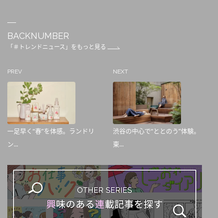
BACKNUMBER
「＃トレンドニュース」をもっと見る
PREV
NEXT
一足早く“春”を体感。ランドリ
渋谷の中心で“ととのう”体験。
ン...
東...