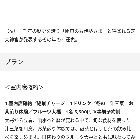
（※）一千年の歴史を誇り「関東のお伊勢さま」と呼ばれる芝
大神宮が発表するその年の幸運色。
プラン
＜室内席確約＞
1.室内席確約／絶景チャージ／1ドリンク／冬の一汁三菜／お
茶煎り体験／フルーツ大福 1名 5,500円 ※事前予約制
大寒から立春、雨水へと暦が変わる中で、旬な食材を使った一
汁三菜を用意。お茶煎り体験では、煎茶とほうじ茶の飲み比
べを楽しめます。日替わりのフルーツ大福とともに味わってみ