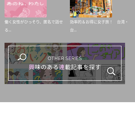
働く女性がひっそり、匿名で話せ
効率的＆お得に女子旅！ 台湾・
る...
台...