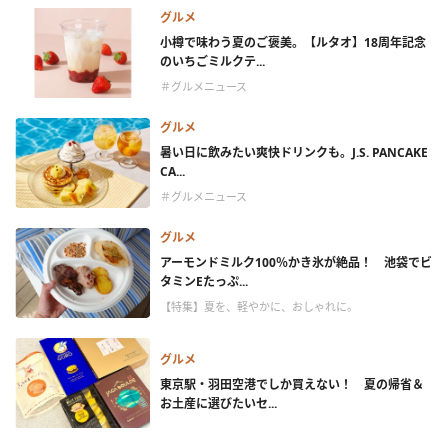
グルメ
小樽で味わう夏のご褒美。【ルタオ】18周年記念
のいちごミルクテ...
＃グルメニュース
グルメ
暑い日に飲みたい爽快ドリンクも。J.S. PANCAKE
CA...
＃グルメニュース
グルメ
アーモンドミルク100％かき氷が絶品！ 池袋でビ
タミンEたっぷ...
【特集】夏を、軽やかに、おしゃれに。
グルメ
東京駅・羽田空港でしか買えない！ 夏の帰省＆
お土産に選びたいセ...