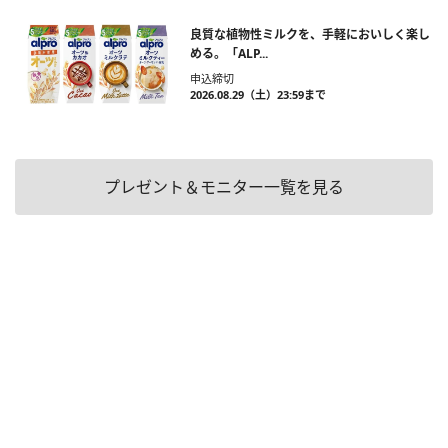
良質な植物性ミルクを、手軽においしく楽し
める。「ALP...
申込締切
2026.08.29（土）23:59まで
プレゼント＆モニター一覧を見る