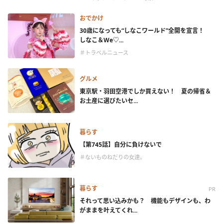
おでかけ
30歳になっても“しなこワールド”全開を宣言！
しなこ＆We♡...
＃トラベルニュース
グルメ
東京駅・羽田空港でしか買えない！ 夏の帰省＆
お土産に選びたいセ...
暮らす
【第745話】自分に負けないで
＃ないものねだりの女達。
暮らす
PR
それって思い込みかも？ 機能もデザインも、わ
がままを叶えてくれ...