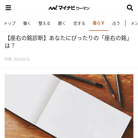
暮らす
トップ
働く
整える
磨く
恋する
占う
メ
【座右の銘診断】あなたにぴったりの「座右の銘」
は？
作成: 2022.02.22