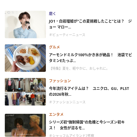
磨く
JO1・白岩瑠姫が“この夏挑戦したこと”とは？ ジ
ョー マロー...
＃ビューティーニュース
グルメ
アーモンドミルク100％かき氷が絶品！ 池袋でビ
タミンEたっぷ...
【特集】夏を、軽やかに、おしゃれに。
ファッション
今年流行るアイテムは？ ユニクロ、GU、PLST
の2026年秋...
＃ファッションニュース
エンタメ
シリーズ初“強制帰国”の危機と今シーズン初キ
ス！ 女性が沼るモ...
＃シャッフルアイランド7考察