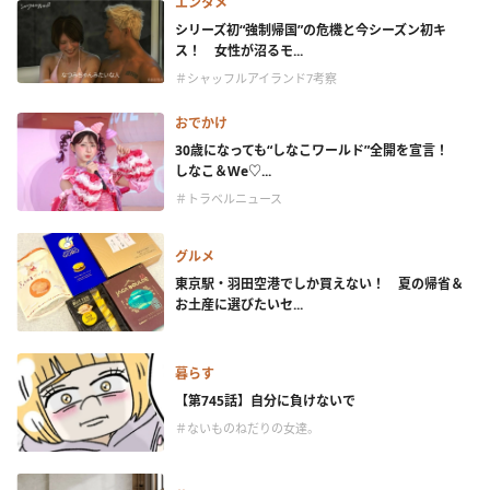
エンタメ
シリーズ初“強制帰国”の危機と今シーズン初キ
ス！ 女性が沼るモ...
＃シャッフルアイランド7考察
おでかけ
30歳になっても“しなこワールド”全開を宣言！
しなこ＆We♡...
＃トラベルニュース
グルメ
東京駅・羽田空港でしか買えない！ 夏の帰省＆
お土産に選びたいセ...
暮らす
【第745話】自分に負けないで
＃ないものねだりの女達。