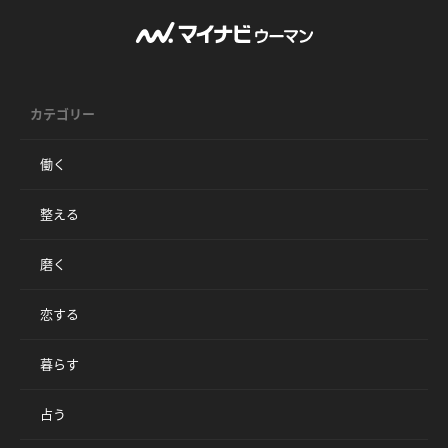
カテゴリー
働く
整える
磨く
恋する
暮らす
占う