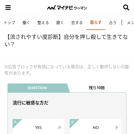
暮らす
トップ
働く
整える
磨く
恋する
占う
メ
【流されやすい度診断】自分を押し殺して生きてな
い？
※広告ブロックが有効になっている場合は、正しく動作しない可能
性があります。
残り10問
QUESTION
流行に敏感な方だ
A
B
YES
NO