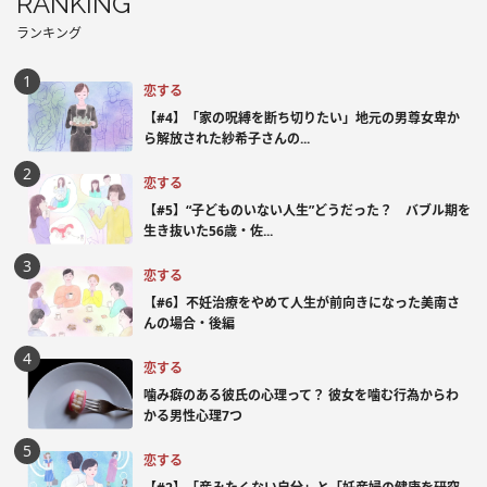
RANKING
ランキング
恋する
【#4】「家の呪縛を断ち切りたい」地元の男尊女卑か
ら解放された紗希子さんの...
恋する
【#5】“子どものいない人生”どうだった？ バブル期を
生き抜いた56歳・佐...
恋する
【#6】不妊治療をやめて人生が前向きになった美南さ
んの場合・後編
恋する
噛み癖のある彼氏の心理って？ 彼女を噛む行為からわ
かる男性心理7つ
恋する