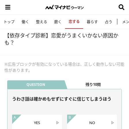
恋する
トップ
働く
整える
磨く
暮らす
占う
メ
【依存タイプ診断】恋愛がうまくいかない原因か
も？
※広告ブロックが有効になっている場合は、正しく動作しない可能
性があります。
残り10問
QUESTION
うわさ話は確かめもせずにすぐに信じてしまうほう
A
B
YES
NO