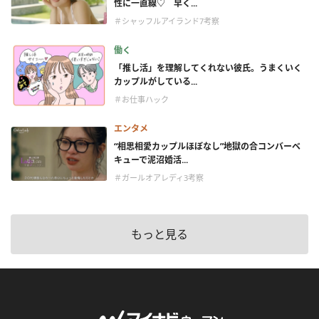
性に一直線♡ 早く...
＃シャッフルアイランド7考察
働く
「推し活」を理解してくれない彼氏。うまくいく
カップルがしている...
＃お仕事ハック
エンタメ
“相思相愛カップルほぼなし”地獄の合コンバーベ
キューで泥沼婚活...
＃ガールオアレディ3考察
もっと見る