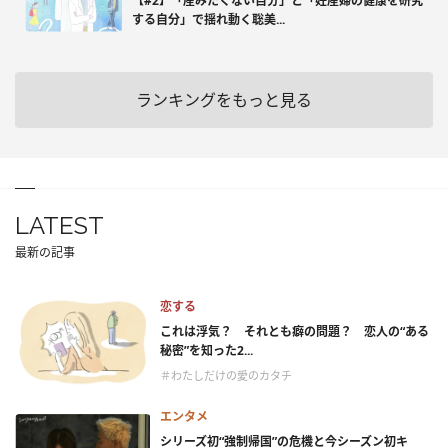
【#2】「産みたくない自分」と「妊産婦の健康を研究
する自分」で揺れ動く聡美...
ランキングをもっと見る
LATEST
最新の記事
恋する
これは浮気？ それとも癖の問題？ 恋人の“ある
秘密”を知った2...
＃わたしだけの愛のカタチ
エンタメ
シリーズ初“強制帰国”の危機と今シーズン初キ