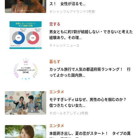
ス！ 女性が沼るモ...
＃シャッフルアイランド7考察
恋する
男女ともに約7割が結婚しない・できないと考えた
経験あり。その理...
＃トレンドニュース
暮らす
カップル旅行で人気の都道府県ランキング！ 行
ってよかった国内旅...
エンタメ
モテすぎレディはなぜ、男性の心を掴むのか？
傷つきたくない女た...
＃ガールオアレディ3考察
エンタメ
本能剥き出し、夏の恋がスタート！ タイプの異