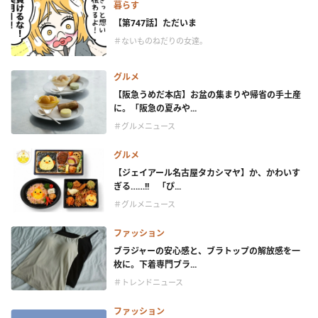
暮らす
【第747話】ただいま
＃ないものねだりの女達。
グルメ
【阪急うめだ本店】お盆の集まりや帰省の手土産
に。「阪急の夏みや...
＃グルメニュース
グルメ
【ジェイアール名古屋タカシマヤ】か、かわいす
ぎる……!! 「ぴ...
＃グルメニュース
ファッション
ブラジャーの安心感と、ブラトップの解放感を一
枚に。下着専門ブラ...
＃トレンドニュース
ファッション