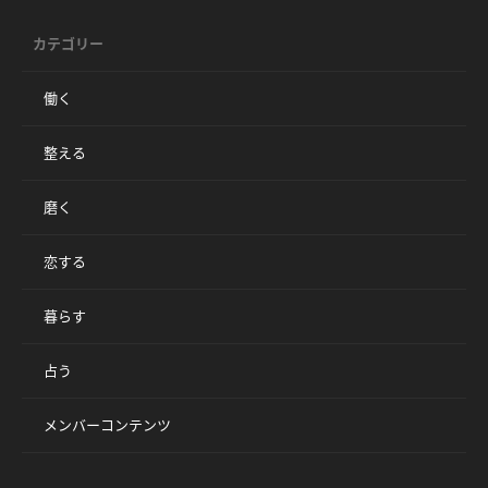
カテゴリー
働く
整える
磨く
恋する
暮らす
占う
メンバーコンテンツ