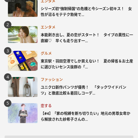
エンタメ
シリーズ初“強制帰国”の危機と今シーズン初キス！ 女
性が沼るモテテク勃発で...
エンタメ
本能剥き出し、夏の恋がスタート！ タイプの異性に一
直線♡ 早くも走り出す一...
グルメ
東京駅・羽田空港でしか買えない！ 夏の帰省＆お土産
に選びたいセンス抜群の「...
ファッション
ユニクロ新作パンツが優秀！ 「タックワイドパン
ツ」と徹底比較＆着回しコーデ...
恋する
【#4】「家の呪縛を断ち切りたい」地元の男尊女卑か
ら解放された紗希子さんの...