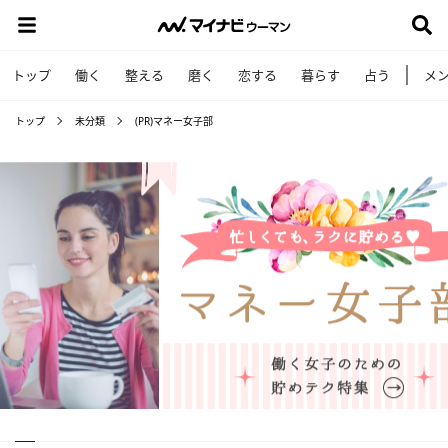
トップ
働く
整える
磨く
恋する
暮らす
占う
メ
トップ
未分類
(PR)マネー女子部