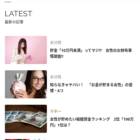
LATEST
最新の記事
未分類
貯金「10万円未満」ってマジ!? 女性のお財布事
情調査!!
未分類
知らなきゃヤバい！ 「お金が貯まる女性」の習
慣・6つ
マネー
女性が貯めたい結婚資金ランキング 2位「100万
円」1位は？