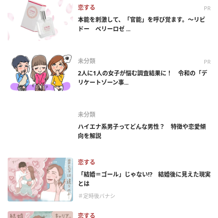
恋する
PR
本能を刺激して、「官能」を呼び覚ます。～リビ
ドー ベリーロゼ ...
未分類
PR
2人に1人の女子が悩む調査結果に！ 令和の「デ
リケートゾーン事...
未分類
ハイエナ系男子ってどんな男性？ 特徴や恋愛傾
向を解説
恋する
「結婚＝ゴール」じゃない⁉ 結婚後に見えた現実
とは
＃定時後バナシ
恋する