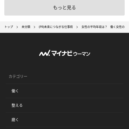
もっと見る
トップ
未分類
(PR)未来につながる仕事術
女性の平均年収は？ 働く女性の給
カテゴリー
働く
整える
磨く