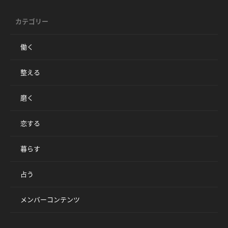
カテゴリー
働く
整える
磨く
恋する
暮らす
占う
メンバーコンテンツ