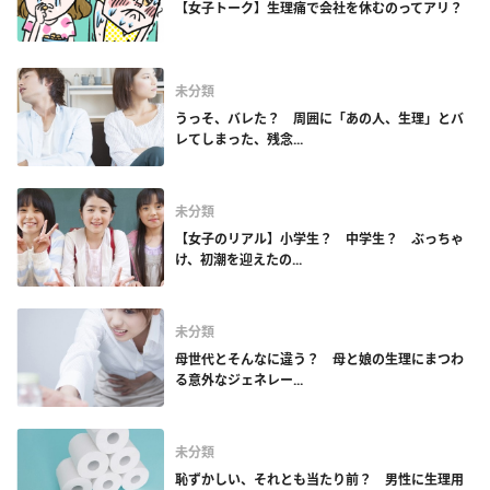
【女子トーク】生理痛で会社を休むのってアリ？
未分類
うっそ、バレた？ 周囲に「あの人、生理」とバ
レてしまった、残念...
未分類
【女子のリアル】小学生？ 中学生？ ぶっちゃ
け、初潮を迎えたの...
未分類
母世代とそんなに違う？ 母と娘の生理にまつわ
る意外なジェネレー...
未分類
恥ずかしい、それとも当たり前？ 男性に生理用