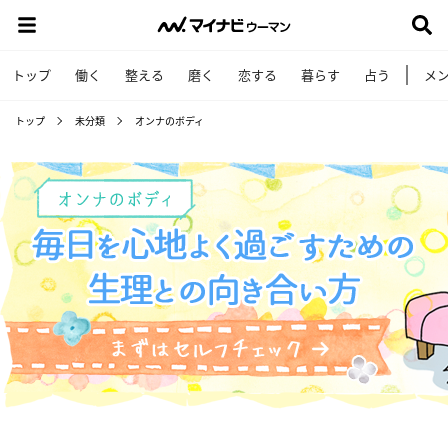
トップ
働く
整える
磨く
恋する
暮らす
占う
メ
トップ
未分類
オンナのボディ