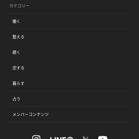
カテゴリー
働く
整える
磨く
恋する
暮らす
占う
メンバーコンテンツ