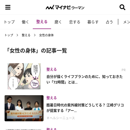
整える
トップ
働く
磨く
恋する
暮らす
占う
メ
トップ
整える
女性の身体
「女性の身体」の記事一覧
整える
PR
自分が描くライフプランのために、知っておきた
い「72時間」とは...
整える
酷暑日時代の紫外線対策どうしてる？ 江崎グリコ
が提案する「アー...
＃ヘルシーニュース
整える