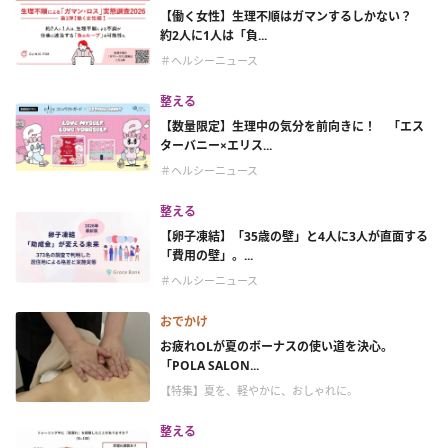
【働く女性】生理不順はガマンするしかない？
約2人に1人は「負...
＃ヘルシーニュース
整える
【数量限定】生理中の気分を前向きに！ 「エス
ターバニー×エリス...
＃ヘルシーニュース
整える
【卵子凍結】「35歳の壁」と4人に3人が直面する
「費用の壁」。...
＃ヘルシーニュース
おでかけ
お疲れOLが夏のボーナスの使い道を決心。
「POLA SALON...
【特集】夏を、軽やかに、おしゃれに。
整える