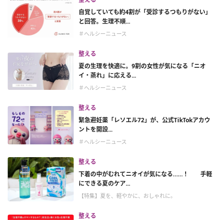
自覚していても約4割が「受診するつもりがない」
と回答。生理不順...
＃ヘルシーニュース
整える
夏の生理を快適に。9割の女性が気になる「ニオ
イ・蒸れ」に応える...
＃ヘルシーニュース
整える
緊急避妊薬「レソエル72」が、公式TikTokアカウ
ントを開設...
＃ヘルシーニュース
整える
下着の中がむれてニオイが気になる……！ 手軽
にできる夏のケア...
【特集】夏を、軽やかに、おしゃれに。
整える