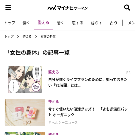
整える
トップ
働く
磨く
恋する
暮らす
占う
メ
トップ
整える
女性の身体
「女性の身体」の記事一覧
整える
PR
自分が描くライフプランのために、知っておきた
い「72時間」とは...
整える
今すぐ使いたい温活グッズ！ 「よもぎ温座パッ
ト オーガニック ...
＃ヘルシーニュース
整える