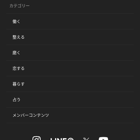
カテゴリー
働く
整える
磨く
恋する
暮らす
占う
メンバーコンテンツ