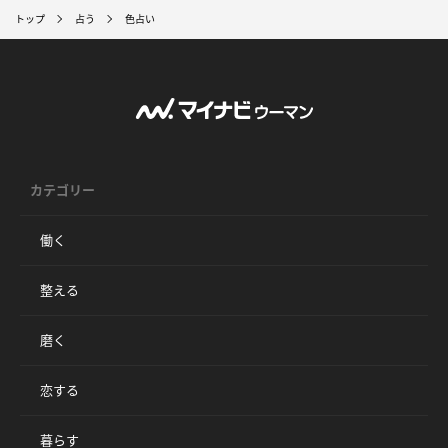
トップ
占う
色占い
カテゴリー
働く
整える
磨く
恋する
暮らす