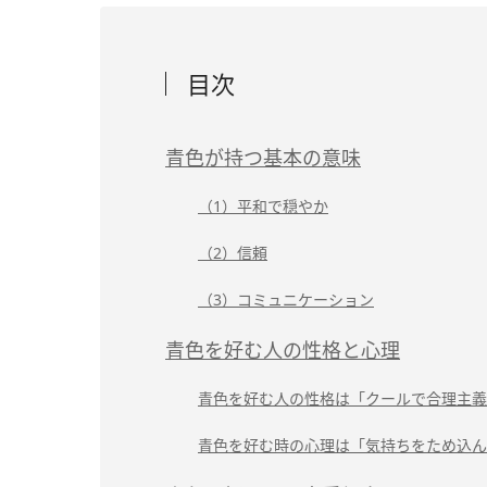
目次
青色が持つ基本の意味
（1）平和で穏やか
（2）信頼
（3）コミュニケーション
青色を好む人の性格と心理
青色を好む人の性格は「クールで合理主義
青色を好む時の心理は「気持ちをため込ん