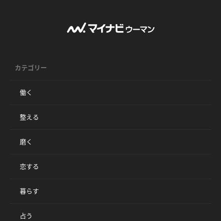
カテゴリー
働く
整える
磨く
恋する
暮らす
占う