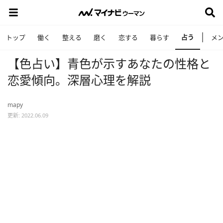
占う
トップ
働く
整える
磨く
恋する
暮らす
メ
【色占い】青色が示すあなたの性格と
恋愛傾向。深層心理を解説
mapy
更新: 2022.06.09