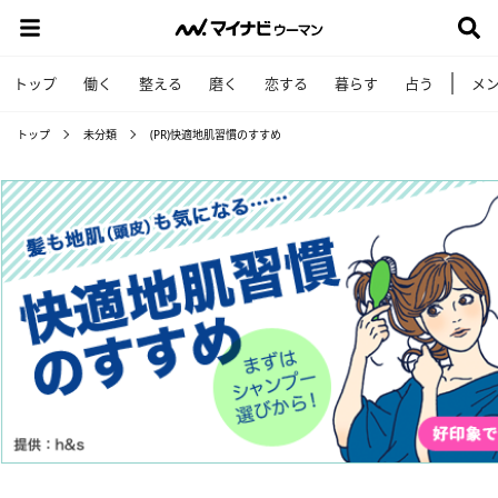
トップ
働く
整える
磨く
恋する
暮らす
占う
メ
トップ
未分類
(PR)快適地肌習慣のすすめ