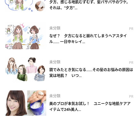
夕方、感じる地肌むずむず、髪パサパサのワケ。
それは、“夕方”...
未分類
PR
なぜ？ 夕方になると崩れてしまうヘアスタイ
ル…… 一日中キレイ...
未分類
PR
鏡でみたとき気になる……その髪のお悩みの原因は
実は地肌？ いつ...
未分類
PR
美のプロが本気お試し！ ユニークな地肌ケアア
イテムで24h美人...