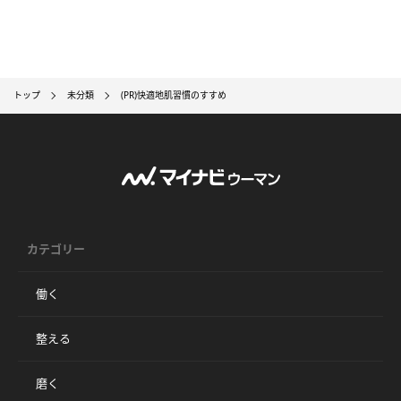
トップ
未分類
(PR)快適地肌習慣のすすめ
カテゴリー
働く
整える
磨く