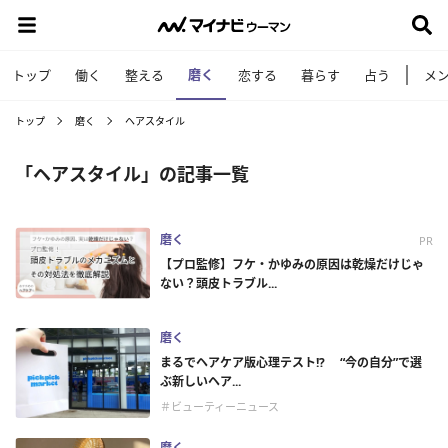
磨く
トップ
働く
整える
恋する
暮らす
占う
メ
トップ
磨く
ヘアスタイル
「ヘアスタイル」の記事一覧
磨く
PR
【プロ監修】フケ・かゆみの原因は乾燥だけじゃ
ない？頭皮トラブル...
磨く
まるでヘアケア版心理テスト!? “今の自分”で選
ぶ新しいヘア...
＃ビューティーニュース
磨く