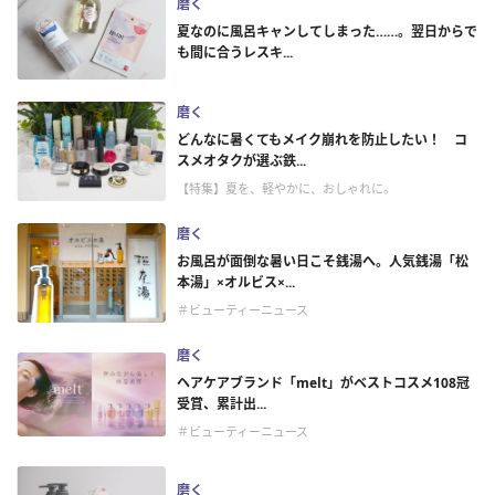
磨く
夏なのに風呂キャンしてしまった……。翌日からで
も間に合うレスキ...
磨く
どんなに暑くてもメイク崩れを防止したい！ コ
スメオタクが選ぶ鉄...
【特集】夏を、軽やかに、おしゃれに。
磨く
お風呂が面倒な暑い日こそ銭湯へ。人気銭湯「松
本湯」×オルビス×...
＃ビューティーニュース
磨く
ヘアケアブランド「melt」がベストコスメ108冠
受賞、累計出...
＃ビューティーニュース
磨く