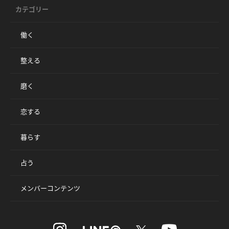
カテゴリー
働く
整える
磨く
恋する
暮らす
占う
メンバーコンテンツ