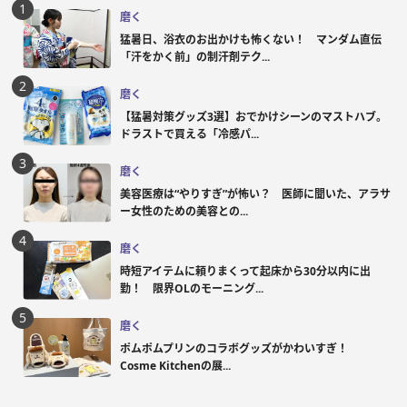
磨く
猛暑日、浴衣のお出かけも怖くない！ マンダム直伝
「汗をかく前」の制汗剤テク...
磨く
【猛暑対策グッズ3選】おでかけシーンのマストハブ。
ドラストで買える「冷感パ...
磨く
美容医療は“やりすぎ”が怖い？ 医師に聞いた、アラサ
ー女性のための美容との...
磨く
時短アイテムに頼りまくって起床から30分以内に出
勤！ 限界OLのモーニング...
磨く
ポムポムプリンのコラボグッズがかわいすぎ！
Cosme Kitchenの展...