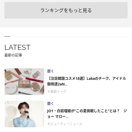
ランキングをもっと見る
LATEST
最新の記事
磨く
【注目韓国コスメ18選】Lakaのチーク、アイドル
御用達2aN...
＃美欲トーク
磨く
JO1・白岩瑠姫が“この夏挑戦したこと”とは？ ジ
ョー マロー...
＃ビューティーニュース