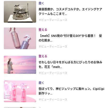
磨く
美容医療か、コスメデコルテか。エイジングケア
クリームもここまで...
＃ビューティーニュース
整える
【melt】SNS発の“付け替えDIY”から着想！ 髪
の化粧水...
＃ビューティーニュース
整える
せわしない日々をがんばる方にぴったりのお休み
を。花王「melt...
＃ビューティーニュース
磨く
唇ぽってり、神ビジュリップに胸キュン。CipiCipi
新作リッ...
＃ビューティーニュース