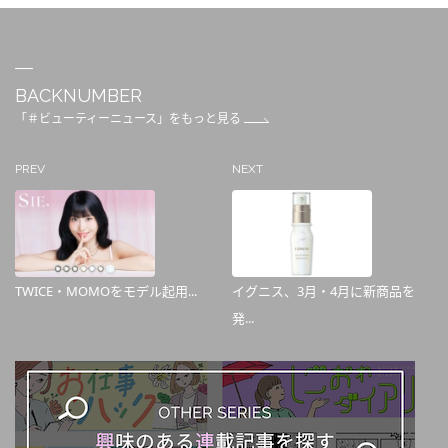
BACKNUMBER
「＃ビューティーニュース」をもっと見る
PREV
NEXT
TWICE・MOMOをモデル起用...
イグニス、3月・4月に新商品を
発...