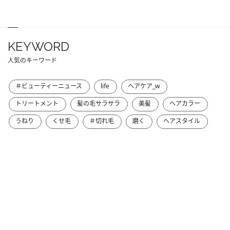
KEYWORD
人気のキーワード
＃ビューティーニュース
life
ヘアケア_w
トリートメント
髪の毛サラサラ
美髪
ヘアカラー
うねり
くせ毛
＃切れ毛
磨く
ヘアスタイル