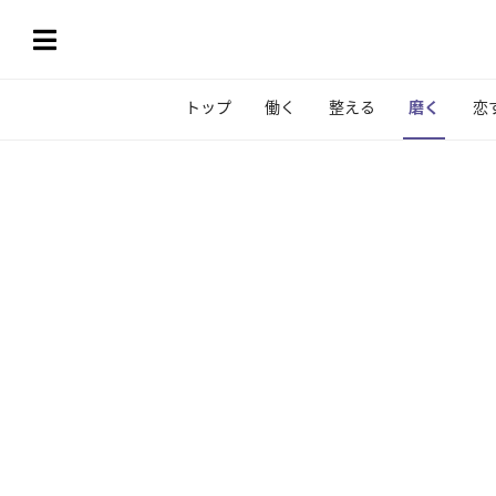
トップ
働く
整える
磨く
恋