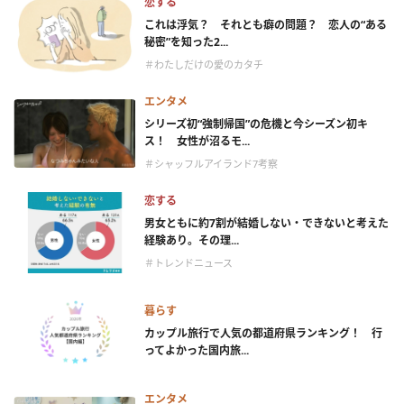
恋する
これは浮気？ それとも癖の問題？ 恋人の“ある
秘密”を知った2...
＃わたしだけの愛のカタチ
エンタメ
シリーズ初“強制帰国”の危機と今シーズン初キ
ス！ 女性が沼るモ...
＃シャッフルアイランド7考察
恋する
男女ともに約7割が結婚しない・できないと考えた
経験あり。その理...
＃トレンドニュース
暮らす
カップル旅行で人気の都道府県ランキング！ 行
ってよかった国内旅...
エンタメ