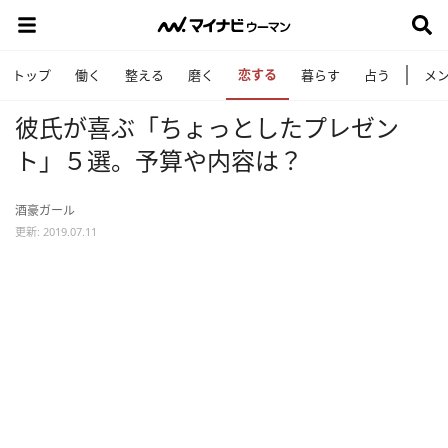
恋する
トップ
働く
整える
磨く
暮らす
占う
メ
彼氏が喜ぶ「ちょっとしたプレゼン
ト」５選。予算や内容は？
酒豪ガール
更新: 2019.07.11