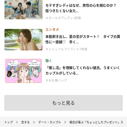
モテすぎレディはなぜ、男性の心を掴むのか？
傷つきたくない女た...
＃ガールオアレディ3考察
エンタメ
本能剥き出し、夏の恋がスタート！ タイプの異
性に一直線♡ 早く...
＃シャッフルアイランド7考察
働く
「推し活」を理解してくれない彼氏。うまくいく
カップルがしている...
＃お仕事ハック
もっと見る
トップ
恋する
デート・カップル
彼氏が喜ぶ「ちょっとしたプレゼント」５選