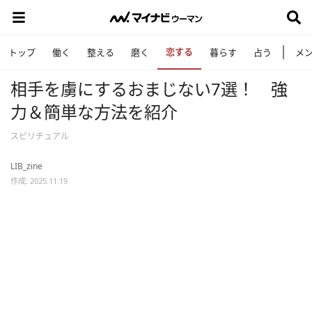
恋する
トップ
働く
整える
磨く
暮らす
占う
メ
相手を虜にするおまじない7選！ 強
力＆簡単な方法を紹介
スピリチュアル
LIB_zine
作成: 2025.11.19