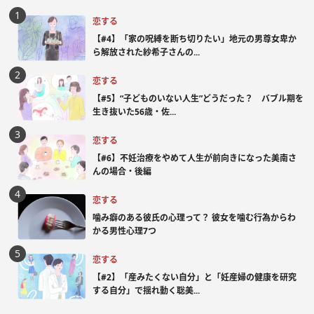
恋する
【#4】「家の呪縛を断ち切りたい」地元の男尊女卑か
ら解放された紗希子さんの...
恋する
【#5】“子どものいない人生”どうだった？ バブル期を
生き抜いた56歳・佐...
恋する
【#6】不妊治療をやめて人生が前向きになった美南さ
んの場合・後編
恋する
噛み癖のある彼氏の心理って？ 彼女を噛む行為からわ
かる男性心理7つ
恋する
【#2】「産みたくない自分」と「妊産婦の健康を研究
する自分」で揺れ動く聡美...