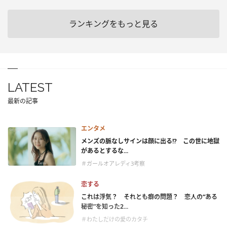
ランキングをもっと見る
LATEST
最新の記事
エンタメ
メンズの脈なしサインは顔に出る!? この世に地獄
があるとするな...
＃ガールオアレディ3考察
恋する
これは浮気？ それとも癖の問題？ 恋人の“ある
秘密”を知った2...
＃わたしだけの愛のカタチ