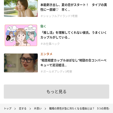
本能剥き出し、夏の恋がスタート！ タイプの異
性に一直線♡ 早く...
＃シャッフルアイランド7考察
働く
「推し活」を理解してくれない彼氏。うまくいく
カップルがしている...
＃お仕事ハック
エンタメ
“相思相愛カップルほぼなし”地獄の合コンバーベ
キューで泥沼婚活...
＃ガールオアレディ3考察
もっと見る
トップ
恋する
片思い
職場の男性が急に冷たくなる理由とは？ 5つの男性心