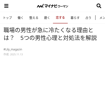
恋する
トップ
働く
整える
磨く
暮らす
占う
メ
職場の男性が急に冷たくなる理由と
は？ 5つの男性心理と対処法を解説
#Lily_magazin
作成: 2025.11.13