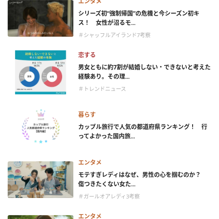
エンタメ
シリーズ初“強制帰国”の危機と今シーズン初キ
ス！ 女性が沼るモ...
＃シャッフルアイランド7考察
恋する
男女ともに約7割が結婚しない・できないと考えた
経験あり。その理...
＃トレンドニュース
暮らす
カップル旅行で人気の都道府県ランキング！ 行
ってよかった国内旅...
エンタメ
モテすぎレディはなぜ、男性の心を掴むのか？
傷つきたくない女た...
＃ガールオアレディ3考察
エンタメ