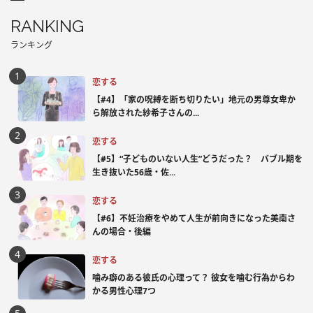
RANKING
ランキング
恋する
【#4】「家の呪縛を断ち切りたい」地元の男尊女卑か
ら解放された紗希子さんの...
恋する
【#5】“子どものいない人生”どうだった？ バブル期を
生き抜いた56歳・佐...
恋する
【#6】不妊治療をやめて人生が前向きになった美南さ
んの場合・後編
恋する
噛み癖のある彼氏の心理って？ 彼女を噛む行為からわ
かる男性心理7つ