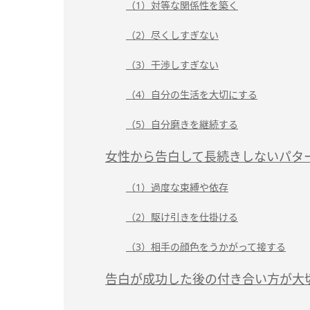
（1）対等な関係性を築く
（2）尽くしすぎない
（3）干渉しすぎない
（4）自分の生活を大切にする
（5）自分磨きを継続する
女性から告白して長続きしないパタ
（1）過度な束縛や依存
（2）駆け引きを仕掛ける
（3）相手の顔色をうかがって接する
告白が成功した後の付き合い方が大