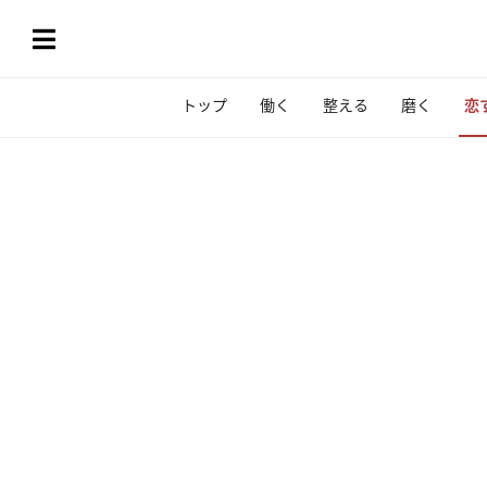
トップ
働く
整える
磨く
恋