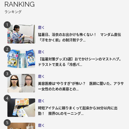
RANKING
ランキング
磨く
猛暑日、浴衣のお出かけも怖くない！ マンダム直伝
「汗をかく前」の制汗剤テク...
磨く
【猛暑対策グッズ3選】おでかけシーンのマストハブ。
ドラストで買える「冷感パ...
磨く
美容医療は“やりすぎ”が怖い？ 医師に聞いた、アラサ
ー女性のための美容との...
磨く
時短アイテムに頼りまくって起床から30分以内に出
勤！ 限界OLのモーニング...
磨く