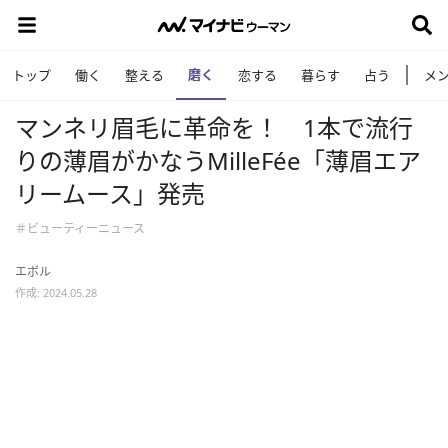
磨く
トップ
働く
整える
恋する
暮らす
占う
メ
マンネリ眉毛に革命を！ 1本で流行
りの薄眉がかなうMilleFée「薄眉エア
リームース」発売
＃ビューティーニュース
エボル
作成: 2024.05.28