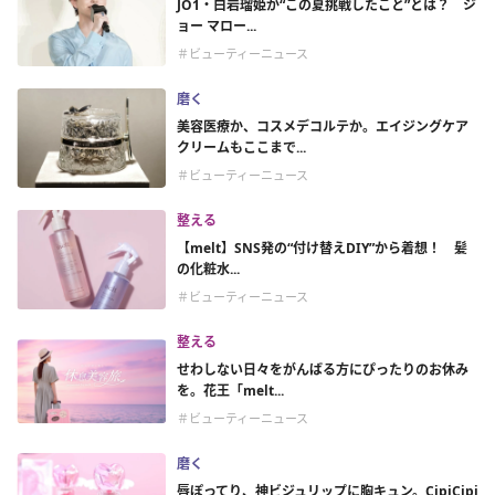
JO1・白岩瑠姫が“この夏挑戦したこと”とは？ ジ
ョー マロー...
＃ビューティーニュース
磨く
美容医療か、コスメデコルテか。エイジングケア
クリームもここまで...
＃ビューティーニュース
整える
【melt】SNS発の“付け替えDIY”から着想！ 髪
の化粧水...
＃ビューティーニュース
整える
せわしない日々をがんばる方にぴったりのお休み
を。花王「melt...
＃ビューティーニュース
磨く
唇ぽってり、神ビジュリップに胸キュン。CipiCipi