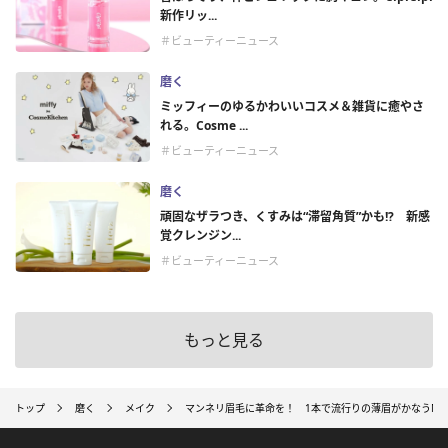
新作リッ...
＃ビューティーニュース
磨く
ミッフィーのゆるかわいいコスメ＆雑貨に癒やさ
れる。Cosme ...
＃ビューティーニュース
磨く
頑固なザラつき、くすみは“滞留角質”かも!? 新感
覚クレンジン...
＃ビューティーニュース
もっと見る
トップ
磨く
メイク
マンネリ眉毛に革命を！ 1本で流行りの薄眉がかなうMill