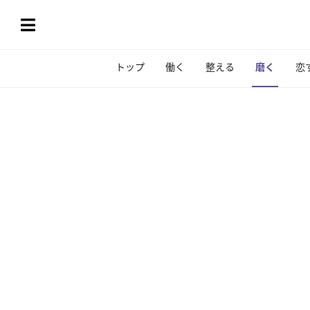
トップ
働く
整える
磨く
恋