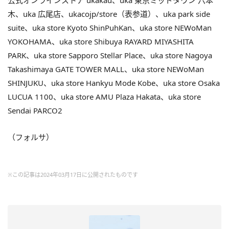
公式オンラインストア ukakau、uka 東京ミッドタウン 六本
木、uka 広尾店、ukacojp/store（表参道）、uka park side
suite、uka store Kyoto ShinPuhKan、uka store NEWoMan
YOKOHAMA、uka store Shibuya RAYARD MIYASHITA
PARK、uka store Sapporo Stellar Place、uka store Nagoya
Takashimaya GATE TOWER MALL、uka store NEWoMan
SHINJUKU、uka store Hankyu Mode Kobe、uka store Osaka
LUCUA 1100、uka store AMU Plaza Hakata、uka store
Sendai PARCO2
（フォルサ）
※この記事は2024年03月17日に公開されたものです