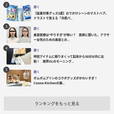
磨く
【猛暑対策グッズ3選】おでかけシーンのマストハブ。
ドラストで買える「冷感パ...
磨く
美容医療は“やりすぎ”が怖い？ 医師に聞いた、アラサ
ー女性のための美容との...
磨く
時短アイテムに頼りまくって起床から30分以内に出
勤！ 限界OLのモーニング...
磨く
ポムポムプリンのコラボグッズがかわいすぎ！
Cosme Kitchenの展...
ランキングをもっと見る