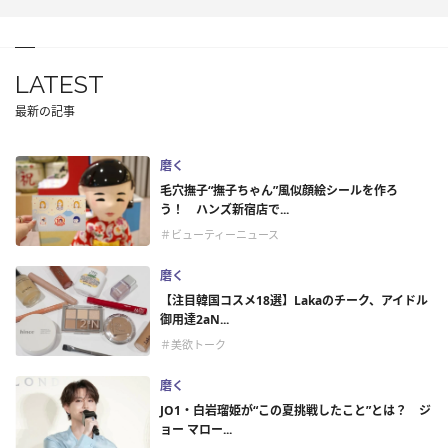
LATEST
最新の記事
磨く
毛穴撫子“撫子ちゃん”風似顔絵シールを作ろ
う！ ハンズ新宿店で...
＃ビューティーニュース
磨く
【注目韓国コスメ18選】Lakaのチーク、アイドル
御用達2aN...
＃美欲トーク
磨く
JO1・白岩瑠姫が“この夏挑戦したこと”とは？ ジ
ョー マロー...