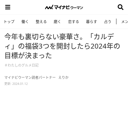
トップ
働く
整える
磨く
恋する
暮らす
占う
メ
今年も裏切らない豪華さ。「カルデ
ィ」の福袋3つを開封したら2024年の
目標が決まった
＃わたしのグルメ日記
マイナビウーマン読者パートナー
えりか
更新: 2024.01.12