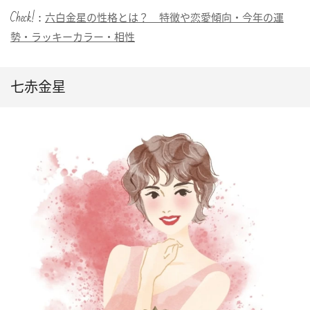
Check!：
六白金星の性格とは？ 特徴や恋愛傾向・今年の運
勢・ラッキーカラー・相性
七赤金星