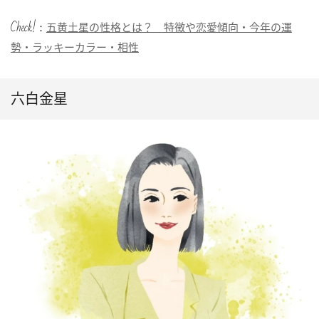
Check!：
五黄土星の性格とは？ 特徴や恋愛傾向・今年の運
勢・ラッキーカラー・相性
六白金星