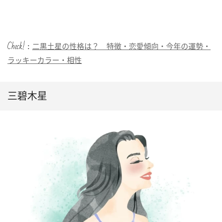
Check!：
二黒土星の性格は？ 特徴・恋愛傾向・今年の運勢・
ラッキーカラー・相性
三碧木星