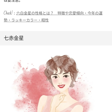
Check!：
六白金星の性格とは？ 特徴や恋愛傾向・今年の運
勢・ラッキーカラー・相性
七赤金星