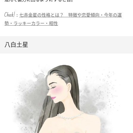
Check!：
七赤金星の性格とは？ 特徴や恋愛傾向・今年の運
勢・ラッキーカラー・相性
八白土星