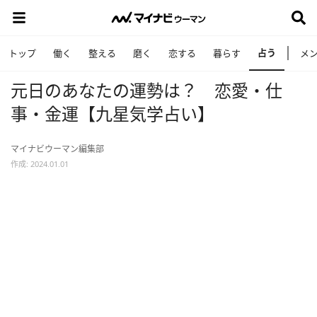
占う
トップ
働く
整える
磨く
恋する
暮らす
メ
元日のあなたの運勢は？ 恋愛・仕
事・金運【九星気学占い】
マイナビウーマン編集部
作成: 2024.01.01