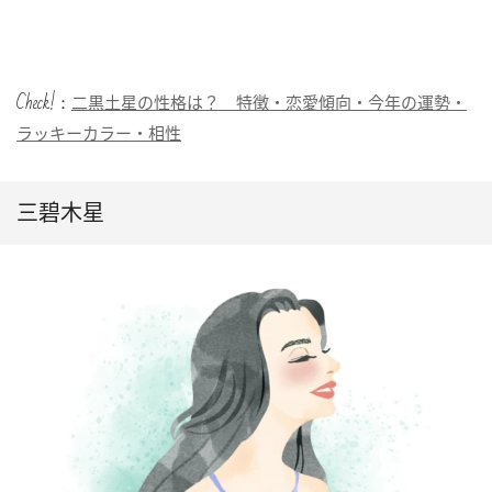
Check!：
二黒土星の性格は？ 特徴・恋愛傾向・今年の運勢・
ラッキーカラー・相性
三碧木星