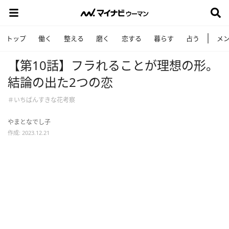
トップ
働く
整える
磨く
恋する
暮らす
占う
メ
【第10話】フラれることが理想の形。
結論の出た2つの恋
＃いちばんすきな花考察
やまとなでし子
作成: 2023.12.21