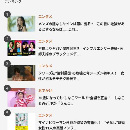
ランキング
エンタメ
メンズの脈なしサインは顔に出る!? この世に地獄があ
るとするならば……これ...
エンタメ
不倫よりヤバい問題発生!? インフルエンサー夫婦×医
師夫婦のブラックコメデ...
エンタメ
シリーズ初“強制帰国”の危機と今シーズン初キス！ 女
性が沼るモテテク勃発で...
おでかけ
30歳になっても“しなこワールド”全開を宣言！ しなこ
＆We♡Pが「うんこ...
エンタメ
マイナビウーマン連載が待望の書籍化！ “子なし”既婚
女性11人の実話ノンフ...