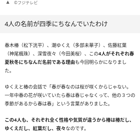
©フジテレビ
4人の名前が四季にちなんでいたわけ
春木椿（松下洸平）、潮ゆくえ（多部未華子）、佐藤紅葉
（神尾楓珠）、深雪夜々（今田美桜）、この
4人がそれぞれ春
夏秋冬にちなんだ名前である理由
も今回明らかになりまし
た。
ゆくえと椿の会話で「春が春なのは桜が咲くからじゃない。
一年中春の花が咲いていたら春は春じゃなくって、他の３つの
季節があるから春は春」という言葉がありました。
この4人も、それぞれ全く性格や気質が違うから椿は椿だし、
ゆくえだし、紅葉だし、夜々
なのです。