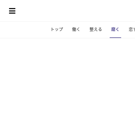
トップ
働く
整える
磨く
恋