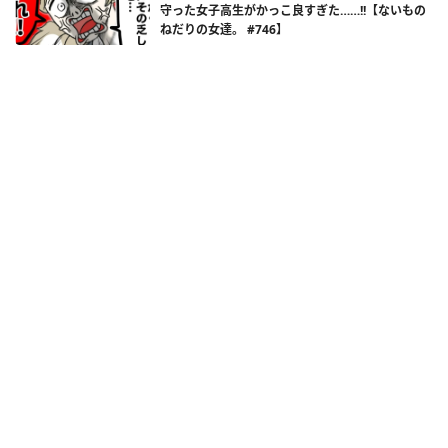
守った女子高生がかっこ良すぎた……!!【ないもの
ねだりの女達。 #746】