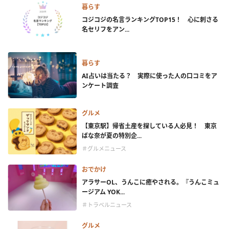
暮らす
コジコジの名言ランキングTOP15！ 心に刺さる
名セリフをアン...
暮らす
AI占いは当たる？ 実際に使った人の口コミをア
ンケート調査
グルメ
【東京駅】帰省土産を探している人必見！ 東京
ばな奈が夏の特別企...
＃グルメニュース
おでかけ
アラサーOL、うんこに癒やされる。『うんこミュ
ージアム YOK...
＃トラベルニュース
グルメ