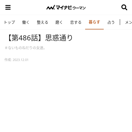
暮らす
トップ
働く
整える
磨く
恋する
占う
メ
【第486話】思惑通り
＃ないものねだりの女達。
作成: 2023.12.01