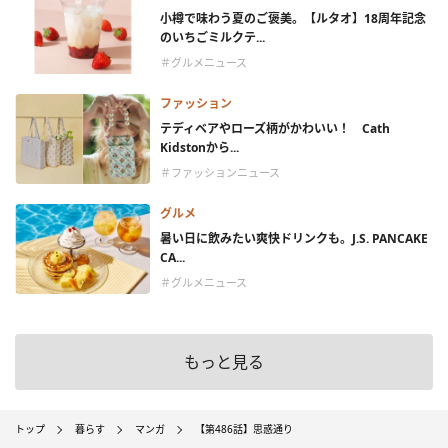
小樽で味わう夏のご褒美。【ルタオ】18周年記念
のいちごミルクテ...
＃グルメニュース
ファッション
テディベアやローズ柄がかわいい！ Cath
Kidstonから...
＃ファッションニュース
グルメ
暑い日に飲みたい爽快ドリンクも。J.S. PANCAKE
CA...
＃グルメニュース
もっと見る
トップ
暮らす
マンガ
【第486話】思惑通り