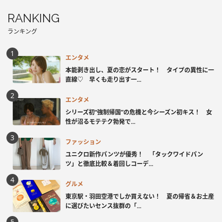
RANKING
ランキング
エンタメ
本能剥き出し、夏の恋がスタート！ タイプの異性に一
直線♡ 早くも走り出す一...
エンタメ
シリーズ初“強制帰国”の危機と今シーズン初キス！ 女
性が沼るモテテク勃発で...
ファッション
ユニクロ新作パンツが優秀！ 「タックワイドパン
ツ」と徹底比較＆着回しコーデ...
グルメ
東京駅・羽田空港でしか買えない！ 夏の帰省＆お土産
に選びたいセンス抜群の「...