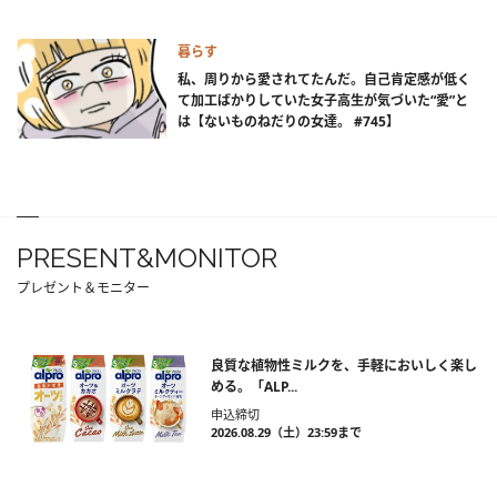
暮らす
私、周りから愛されてたんだ。自己肯定感が低く
て加工ばかりしていた女子高生が気づいた“愛”と
は【ないものねだりの女達。 #745】
PRESENT&MONITOR
プレゼント＆モニター
良質な植物性ミルクを、手軽においしく楽し
める。「ALP...
申込締切
2026.08.29（土）23:59まで