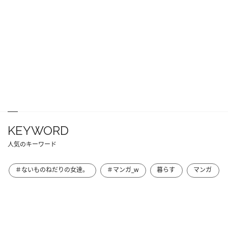
KEYWORD
人気のキーワード
＃ないものねだりの女達。
＃マンガ_w
暮らす
マンガ