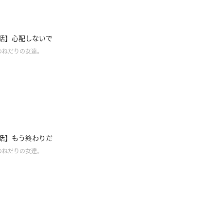
4話】心配しないで
のねだりの女達。
3話】もう終わりだ
のねだりの女達。