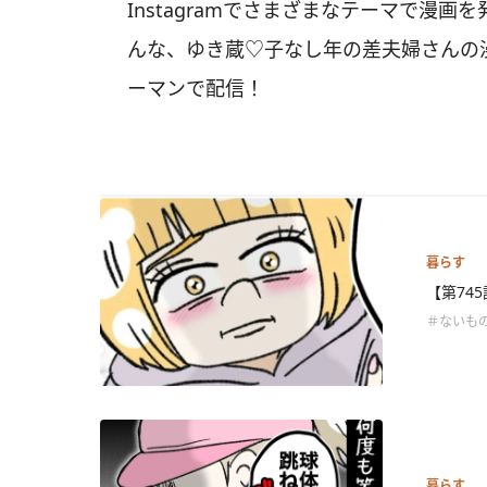
Instagramでさまざまなテーマで漫
んな、ゆき蔵♡子なし年の差夫婦さんの
ーマンで配信！
暮らす
【第74
＃ないも
暮らす