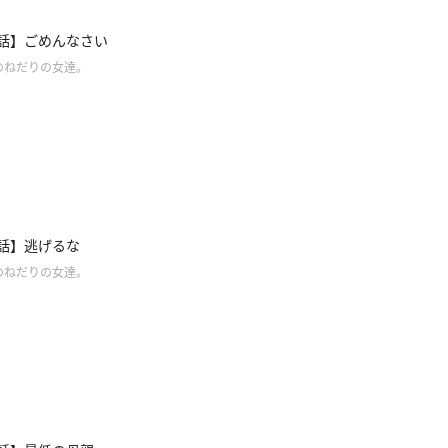
2話】ごめんなさい
のねだりの女達。
1話】逃げるな
のねだりの女達。