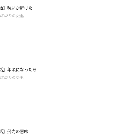
4話】呪いが解けた
のねだりの女達。
3話】年頃になったら
のねだりの女達。
2話】努力の意味