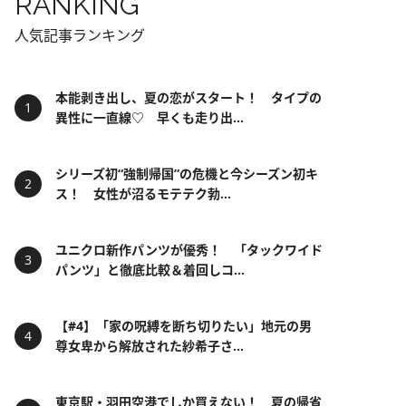
RANKING
人気記事ランキング
本能剥き出し、夏の恋がスタート！ タイプの
異性に一直線♡ 早くも走り出...
シリーズ初“強制帰国”の危機と今シーズン初キ
ス！ 女性が沼るモテテク勃...
ユニクロ新作パンツが優秀！ 「タックワイド
パンツ」と徹底比較＆着回しコ...
【#4】「家の呪縛を断ち切りたい」地元の男
尊女卑から解放された紗希子さ...
東京駅・羽田空港でしか買えない！ 夏の帰省