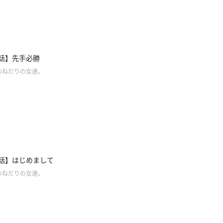
7話】先手必勝
のねだりの女達。
5話】はじめまして
のねだりの女達。