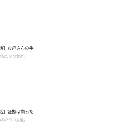
9話】お母さんの手
のねだりの女達。
8話】証拠は揃った
のねだりの女達。