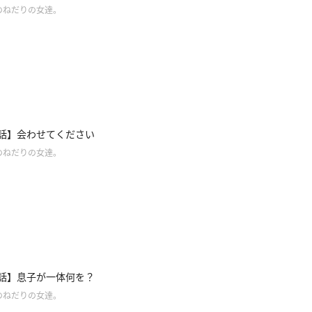
のねだりの女達。
1話】会わせてください
のねだりの女達。
0話】息子が一体何を？
のねだりの女達。