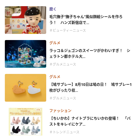
磨く
毛穴撫子“撫子ちゃん”風似顔絵シールを作ろ
う！ ハンズ新宿店で...
＃ビューティーニュース
グルメ
ラッコ＆ジュゴンのスイーツがかわいすぎ！ シ
ェラトン都ホテル大...
＃グルメニュース
グルメ
【鳩サブレー】8月10日は鳩の日！ 鳩サブレー1
枚がぴったり収...
＃グルメニュース
ファッション
【ちいかわ】ナイトブラにちいかわ登場！ 「バ
ストをキレイにケア...
＃トレンドニュース