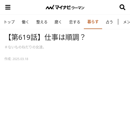
暮らす
トップ
働く
整える
磨く
恋する
占う
メ
【第619話】仕事は順調？
＃ないものねだりの女達。
作成: 2025.03.18