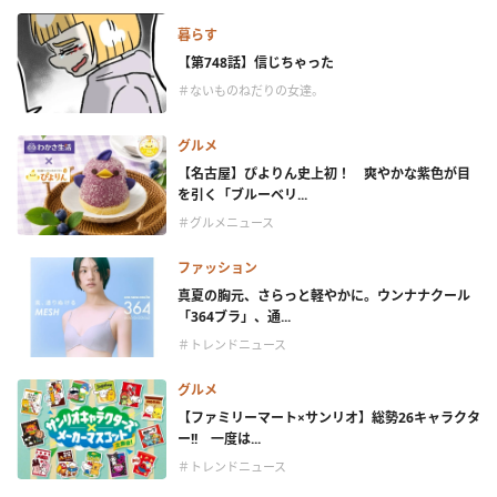
暮らす
【第748話】信じちゃった
＃ないものねだりの女達。
グルメ
【名古屋】ぴよりん史上初！ 爽やかな紫色が目
を引く「ブルーベリ...
＃グルメニュース
ファッション
真夏の胸元、さらっと軽やかに。ウンナナクール
「364ブラ」、通...
＃トレンドニュース
グルメ
【ファミリーマート×サンリオ】総勢26キャラクタ
ー!! 一度は...
＃トレンドニュース