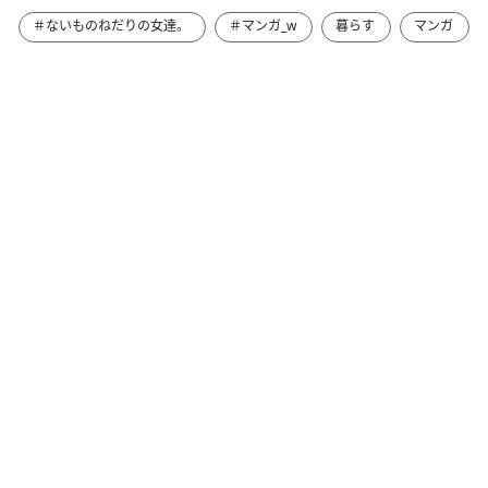
＃ないものねだりの女達。
＃マンガ_w
暮らす
マンガ