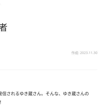
者
者
作成: 2023.11.30
画を発信されるゆき蔵さん。そんな、ゆき蔵さんの
！