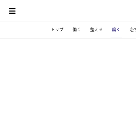
トップ
働く
整える
磨く
恋