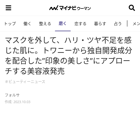
磨く
トップ
働く
整える
恋する
暮らす
占う
メ
マスクを外して、ハリ・ツヤ不足を感
じた肌に。トワニーから独自開発成分
を配合した”印象の美しさ”にアプロー
チする美容液発売
＃ビューティーニュース
フォルサ
作成: 2023.10.03