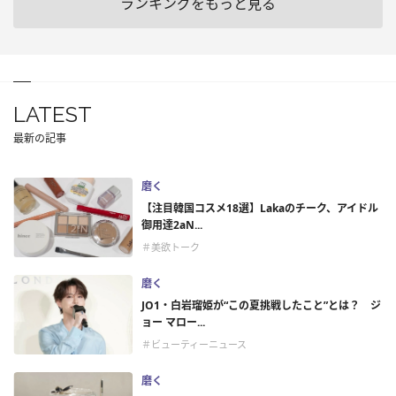
ランキングをもっと見る
LATEST
最新の記事
磨く
【注目韓国コスメ18選】Lakaのチーク、アイドル
御用達2aN...
＃美欲トーク
磨く
JO1・白岩瑠姫が“この夏挑戦したこと”とは？ ジ
ョー マロー...
＃ビューティーニュース
磨く