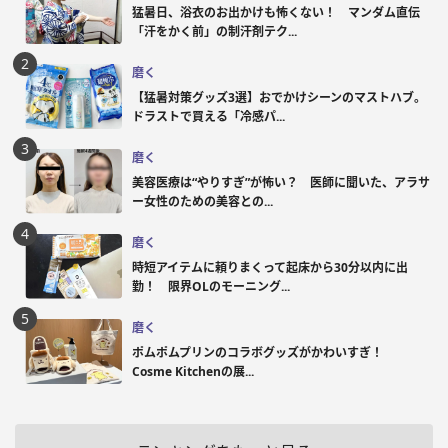
猛暑日、浴衣のお出かけも怖くない！ マンダム直伝
「汗をかく前」の制汗剤テク...
磨く
【猛暑対策グッズ3選】おでかけシーンのマストハブ。
ドラストで買える「冷感パ...
磨く
美容医療は“やりすぎ”が怖い？ 医師に聞いた、アラサ
ー女性のための美容との...
磨く
時短アイテムに頼りまくって起床から30分以内に出
勤！ 限界OLのモーニング...
磨く
ポムポムプリンのコラボグッズがかわいすぎ！
Cosme Kitchenの展...