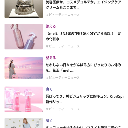
美容医療か、コスメデコルテか。エイジングケア
クリームもここまで...
＃ビューティーニュース
整える
【melt】SNS発の“付け替えDIY”から着想！ 髪
の化粧水...
＃ビューティーニュース
整える
せわしない日々をがんばる方にぴったりのお休み
を。花王「melt...
＃ビューティーニュース
磨く
唇ぽってり、神ビジュリップに胸キュン。CipiCipi
新作リッ...
＃ビューティーニュース
磨く
ミッフィーのゆるかわいいコスメ＆雑貨に癒やさ