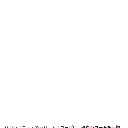
パンツとニットのカジュアルコーデは、
ダウンコートを羽織