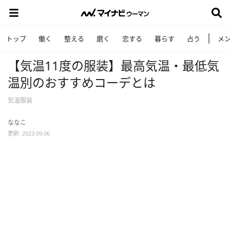
トップ
働く
整える
磨く
恋する
暮らす
占う
メ
【気温11度の服装】最高気温・最低気
温別のおすすめコーデとは
気温服装
ななこ
更新: 2023.09.06