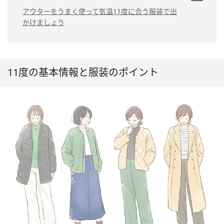
場合
合
カジュアルコーデの
アウターをうまく使って気温11度に合う服装で出
きれいめコーデの場
場合
かけましょう
合
きれいめコーデの場
シンプルコーデの場
合
合
シンプルコーデの場
合
11度の基本情報と服装のポイント