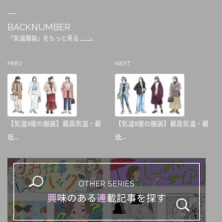
BACKNUMBER
「気温服装」をもっと見る
PREV
NEXT
【気温9度の服装】最高気温・最
【気温8度の服装】最高気温・最
低...
低...