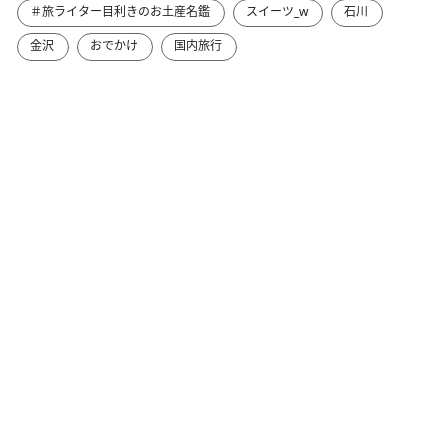
＃旅ライター目利きのお土産名鑑
スイーツ_w
石川
金沢
おでかけ
国内旅行