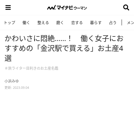
トップ
働く
整える
磨く
恋する
暮らす
占う
メ
かわいさに悶絶……！ 働く女子にお
すすめの「金沢駅で買える」お土産4
選
＃旅ライター目利きのお土産名鑑
小浜みゆ
更新: 2023.09.04