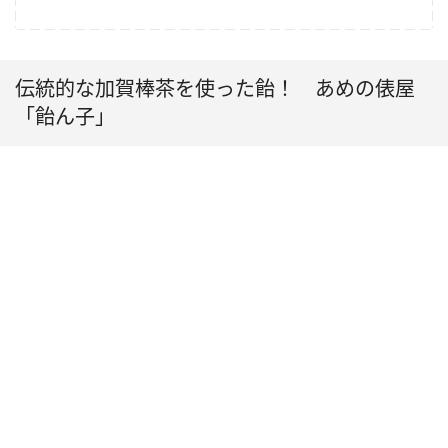
伝統的な加賀棒茶を使った飴！ あめの俵屋
「飴ん子」