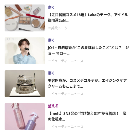
磨く
【注目韓国コスメ18選】Lakaのチーク、アイドル
御用達2aN...
＃美欲トーク
磨く
JO1・白岩瑠姫が“この夏挑戦したこと”とは？ ジ
ョー マロー...
＃ビューティーニュース
磨く
美容医療か、コスメデコルテか。エイジングケア
クリームもここまで...
＃ビューティーニュース
整える
【melt】SNS発の“付け替えDIY”から着想！ 髪
の化粧水...
＃ビューティーニュース