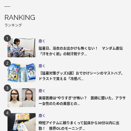
RANKING
ランキング
磨く
猛暑日、浴衣のお出かけも怖くない！ マンダム直伝
「汗をかく前」の制汗剤テク...
磨く
【猛暑対策グッズ3選】おでかけシーンのマストハブ。
ドラストで買える「冷感パ...
磨く
美容医療は“やりすぎ”が怖い？ 医師に聞いた、アラサ
ー女性のための美容との...
磨く
時短アイテムに頼りまくって起床から30分以内に出
勤！ 限界OLのモーニング...