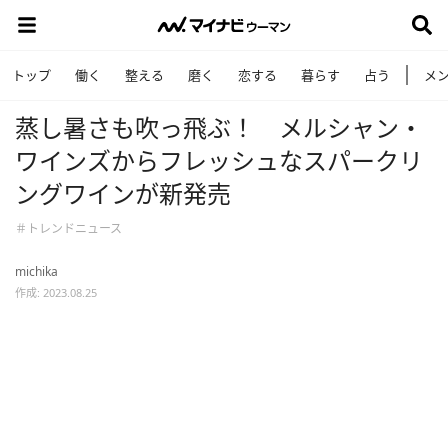
トップ
働く
整える
磨く
恋する
暮らす
占う
メ
蒸し暑さも吹っ飛ぶ！ メルシャン・
ワインズからフレッシュなスパークリ
ングワインが新発売
＃トレンドニュース
michika
作成: 2023.08.25