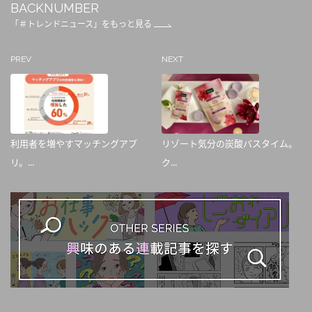
BACKNUMBER
「＃トレンドニュース」をもっと見る
PREV
NEXT
利用者を増やすマッチングアプ
リゾート気分の炭酸バスタイム。
リ。...
ク...