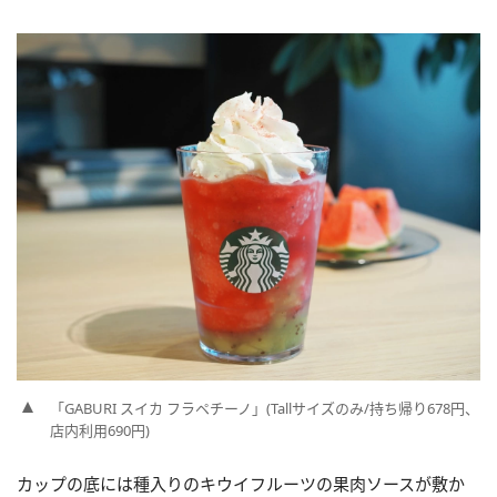
「GABURI スイカ フラペチーノ」(Tallサイズのみ/持ち帰り678円、
店内利用690円)
カップの底には種入りのキウイフルーツの果肉ソースが敷か