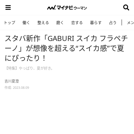
トップ
働く
整える
磨く
恋する
暮らす
占う
メ
スタバ新作「GABURI スイカ フラペチ
ーノ」が想像を超える“スイカ感”で夏
にぴったり！
【特集】やっぱり、夏が好き。
吉川夏澄
作成: 2023.08.09