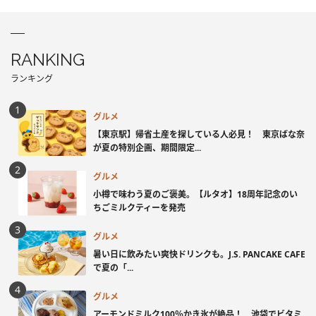
RANKING
ランキング
グルメ
【東京駅】帰省土産を探している人必見！ 東京ばな奈
が夏の特別企画、期間限定...
グルメ
小樽で味わう夏のご褒美。【ルタオ】18周年記念のい
ちごミルクティーを発売
グルメ
暑い日に飲みたい爽快ドリンクも。J.S. PANCAKE CAFE
で夏の「...
グルメ
アーモンドミルク100％かき氷が絶品！ 池袋でビタミ