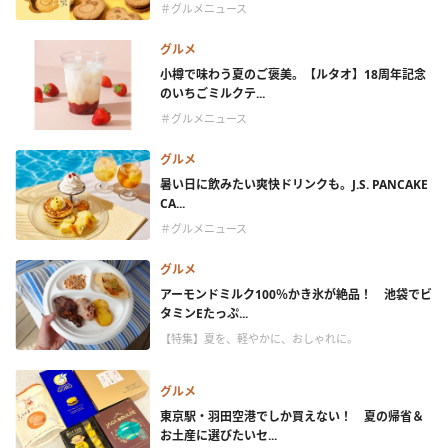
＃グルメニュース
グルメ
小樽で味わう夏のご褒美。【ルタオ】18周年記念
のいちごミルクテ...
＃グルメニュース
グルメ
暑い日に飲みたい爽快ドリンクも。J.S. PANCAKE
CA...
＃グルメニュース
グルメ
アーモンドミルク100％かき氷が絶品！ 池袋でビ
タミンEたっぷ...
【特集】夏を、軽やかに、おしゃれに。
グルメ
東京駅・羽田空港でしか買えない！ 夏の帰省＆
お土産に選びたいセ...