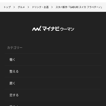
トップ
グルメ
ドリンク・お酒
スタバ新作「GABURI スイカ フラペチーノ」
カテゴリー
働く
整える
磨く
恋する