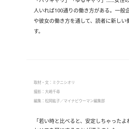
「バリキャリ」「ゆるキャリ」……女性の
人いれば100通りの働き方がある。一般
や彼女の働き方を通して、読者に新しい
す。
取材・文：
ミクニシオリ
撮影：大嶋千尋
編集：
松岡紘子／マイナビウーマン編集部
「若い時と比べると、安定しちゃったよ