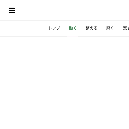
トップ
働く
整える
磨く
恋