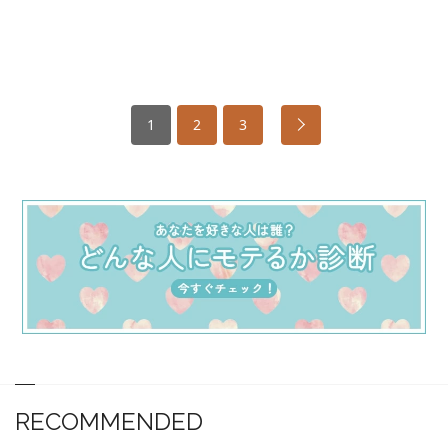
1
2
3
RECOMMENDED