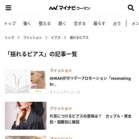
トップ
働く
整える
磨く
恋する
暮らす
占う
メ
トップ
ファッション
ピアス
揺れるピアス
「揺れるピアス」の記事一覧
ファッション
AHKAHがホリデープロモーション「resonating
br...
＃トレンドニュース
ファッション
片耳につけるピアスの意味は？ カップル・男女
別・個数別に解説
ファッション