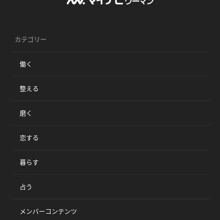
カテゴリー
働く
整える
磨く
恋する
暮らす
占う
メンバーコンテンツ