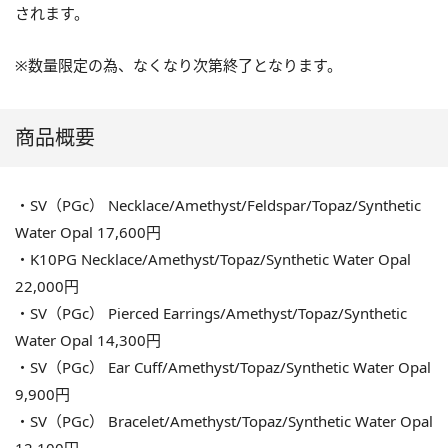
されます。
※数量限定の為、なくなり次第終了となります。
商品概要
・SV（PGc） Necklace/Amethyst/Feldspar/Topaz/Synthetic
Water Opal 17,600円
・K10PG Necklace/Amethyst/Topaz/Synthetic Water Opal
22,000円
・SV（PGc） Pierced Earrings/Amethyst/Topaz/Synthetic
Water Opal 14,300円
・SV（PGc） Ear Cuff/Amethyst/Topaz/Synthetic Water Opal
9,900円
・SV（PGc） Bracelet/Amethyst/Topaz/Synthetic Water Opal