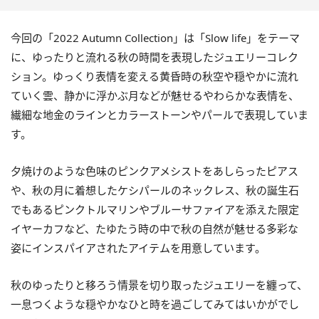
今回の「2022 Autumn Collection」は「Slow life」をテーマ
に、ゆったりと流れる秋の時間を表現したジュエリーコレク
ション。ゆっくり表情を変える黄昏時の秋空や穏やかに流れ
ていく雲、静かに浮かぶ月などが魅せるやわらかな表情を、
繊細な地金のラインとカラーストーンやパールで表現していま
す。
夕焼けのような色味のピンクアメシストをあしらったピアス
や、秋の月に着想したケシパールのネックレス、秋の誕生石
でもあるピンクトルマリンやブルーサファイアを添えた限定
イヤーカフなど、たゆたう時の中で秋の自然が魅せる多彩な
姿にインスパイアされたアイテムを用意しています。
秋のゆったりと移ろう情景を切り取ったジュエリーを纏って、
一息つくような穏やかなひと時を過ごしてみてはいかがでし