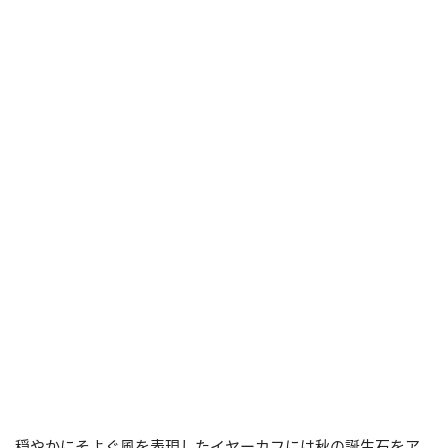
穏やかにそよぐ風を表現したイヤーカフには秋の誕生石をア