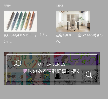
PREV
NEXT
夏らしい爽やかカラー。「ブレ
在宅も楽々！ 座っている時間の
ン」...
心...