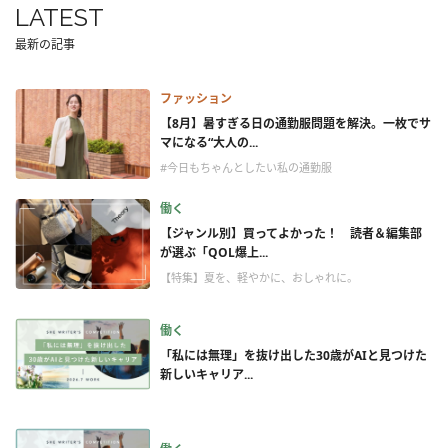
LATEST
最新の記事
ファッション
【8月】暑すぎる日の通勤服問題を解決。一枚でサ
マになる“大人の...
#今日もちゃんとしたい私の通勤服
働く
【ジャンル別】買ってよかった！ 読者＆編集部
が選ぶ「QOL爆上...
【特集】夏を、軽やかに、おしゃれに。
働く
「私には無理」を抜け出した30歳がAIと見つけた
新しいキャリア...