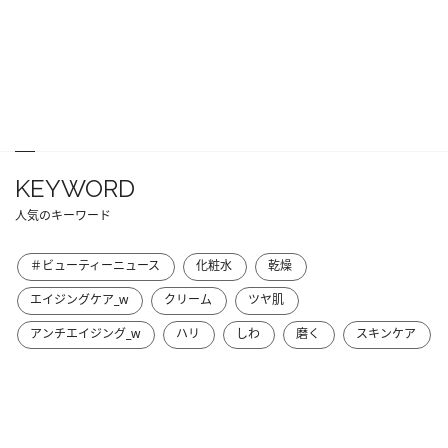
KEYWORD
人気のキーワード
＃ビューティーニュース
化粧水
乾燥
エイジングケア_w
クリーム
ツヤ肌
アンチエイジング_w
ハリ
しわ
磨く
スキンケア