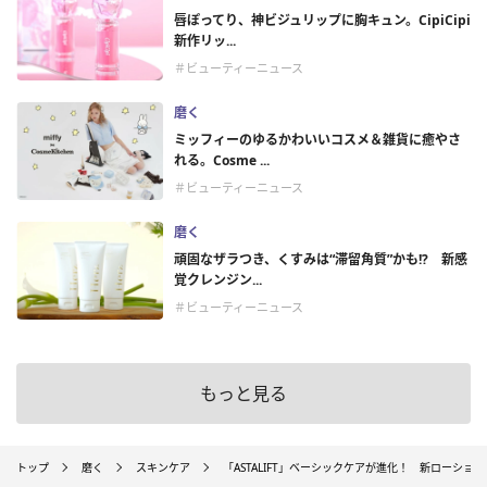
唇ぽってり、神ビジュリップに胸キュン。CipiCipi
新作リッ...
＃ビューティーニュース
磨く
ミッフィーのゆるかわいいコスメ＆雑貨に癒やさ
れる。Cosme ...
＃ビューティーニュース
磨く
頑固なザラつき、くすみは“滞留角質”かも!? 新感
覚クレンジン...
＃ビューティーニュース
もっと見る
トップ
磨く
スキンケア
「ASTALIFT」ベーシックケアが進化！ 新ローショ