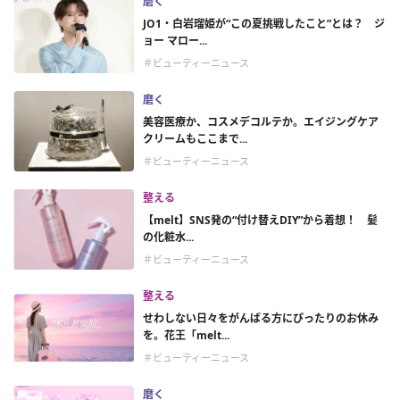
磨く
JO1・白岩瑠姫が“この夏挑戦したこと”とは？ ジ
ョー マロー...
＃ビューティーニュース
磨く
美容医療か、コスメデコルテか。エイジングケア
クリームもここまで...
＃ビューティーニュース
整える
【melt】SNS発の“付け替えDIY”から着想！ 髪
の化粧水...
＃ビューティーニュース
整える
せわしない日々をがんばる方にぴったりのお休み
を。花王「melt...
＃ビューティーニュース
磨く