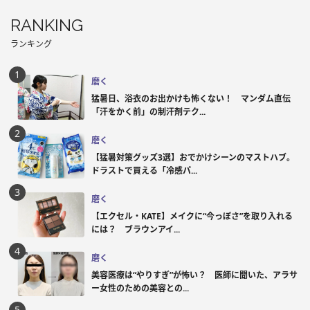
RANKING
ランキング
磨く
猛暑日、浴衣のお出かけも怖くない！ マンダム直伝
「汗をかく前」の制汗剤テク...
磨く
【猛暑対策グッズ3選】おでかけシーンのマストハブ。
ドラストで買える「冷感パ...
磨く
【エクセル・KATE】メイクに“今っぽさ”を取り入れる
には？ ブラウンアイ...
磨く
美容医療は“やりすぎ”が怖い？ 医師に聞いた、アラサ
ー女性のための美容との...