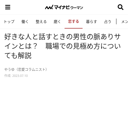
恋する
トップ
働く
整える
磨く
暮らす
占う
メ
好きな人と話すときの男性の脈ありサ
インとは？ 職場での見極め方につい
ても解説
やうゆ（恋愛コラムニスト）
作成: 2023.07.10