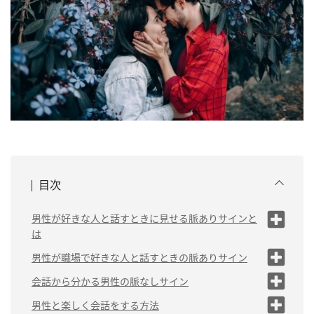
目次
男性が好きな人と話すときに見せる脈ありサインと
は
（1）笑顔が多い
男性が職場で好きな人と話すときの脈ありサイン
（2）楽しそうに話を聞いてくれ
（1）あいさつから話を広げようとす
会話から分かる男性の脈なしサイン
る
る
（1）プライベートのことを教えてくれ
男性と楽しく会話をする方法
（3）否定的なことを言わない
（2）笑顔が多い
ない