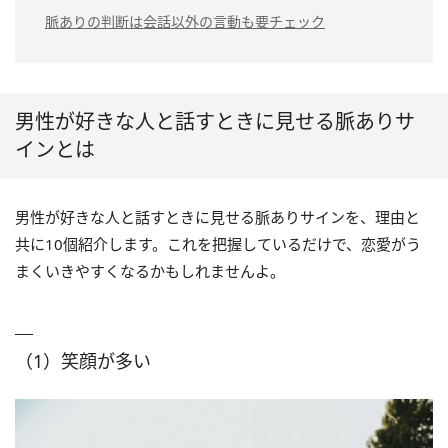
（1）恋愛観に関する質問をする
脈ありの判断は会話以外の言動も要チェック
（3）仕事の様子を心配して手伝ってく
（4）共感してくれる
（2）リアクションが薄い
れる
（2）共通の話題を探す
（5）プライベートの質問をして
（3）「今は仕事に集中したい」と言
くる
う
（3）会話の内容を覚えておく
（6）相手から話し掛けてくる
（4）映画やドラマのおすすめを
男性が好きな人と話すときに見せる脈ありサ
聞く
インとは
（7）目を見つめるとそらす
（8）いじってくる
男性が好きな人と話すときに見せる脈ありサインを、理由と
（9）細かい変化に気づく
共に10個紹介します。これを把握しているだけで、恋愛がう
（10）褒めてくれる
まくいきやすくなるかもしれませんよ。
（1）笑顔が多い