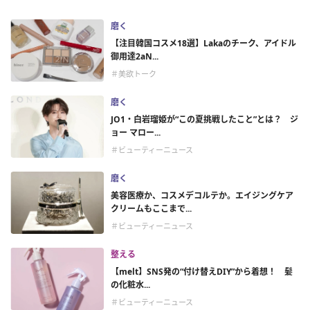
磨く
【注目韓国コスメ18選】Lakaのチーク、アイドル
御用達2aN...
＃美欲トーク
磨く
JO1・白岩瑠姫が“この夏挑戦したこと”とは？ ジ
ョー マロー...
＃ビューティーニュース
磨く
美容医療か、コスメデコルテか。エイジングケア
クリームもここまで...
＃ビューティーニュース
整える
【melt】SNS発の“付け替えDIY”から着想！ 髪
の化粧水...
＃ビューティーニュース