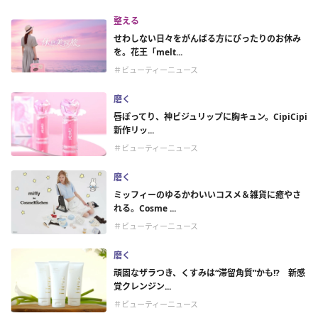
整える
せわしない日々をがんばる方にぴったりのお休み
を。花王「melt...
＃ビューティーニュース
磨く
唇ぽってり、神ビジュリップに胸キュン。CipiCipi
新作リッ...
＃ビューティーニュース
磨く
ミッフィーのゆるかわいいコスメ＆雑貨に癒やさ
れる。Cosme ...
＃ビューティーニュース
磨く
頑固なザラつき、くすみは“滞留角質”かも!? 新感
覚クレンジン...
＃ビューティーニュース